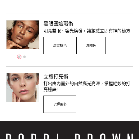
黑眼圈遮瑕術
明亮雙眼、容光煥發，讓妝感立即有神的秘方
深蜜桃色
淺陶色
立體打亮術
打出由內而外的自然高光亮澤，掌握絕妙的打
亮秘訣!
了解更多