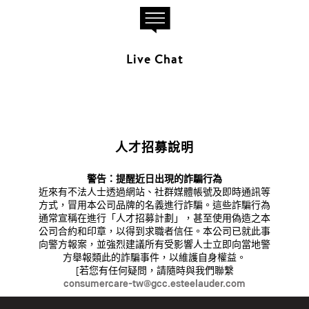
Live Chat
人才招募說明
警告：提醒近日出現的詐騙行為
近來有不法人士透過網站、社群媒體帳號及即時通訊等
方式，冒用本公司品牌的名義進行詐騙。這些詐騙行為
通常宣稱在進行「人才招募計劃」，甚至使用偽造之本
公司合約和印章，以得到求職者信任。本公司已就此事
向警方報案，並強烈建議所有受影響人士立即向當地警
方舉報類此的詐騙事件，以維護自身權益。
[若您有任何疑問，請隨時與我們聯繫
consumercare-tw@gcc.esteelauder.com