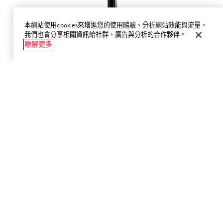
本網站使用cookies來增進您的使用體驗、分析網站效能與流量，
我們也會分享相關資訊給社群、廣告與分析的合作夥伴。
瞭解更多
無瑕底妝修飾刷
FULL COVERAGE TOUCH UP BRUSH
小範圍的精準遮瑕與均勻效果
NT$1,950