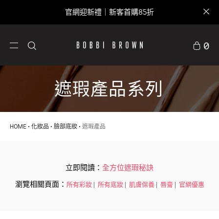
官網迎新禮｜新客首購85折
0
遮瑕產品系列
HOME
化妝品
臉部底妝
遮瑕產品
立即閱讀：
全方位遮瑕秘訣
瀏覽相關頁面：
所有彩妝
|
所有底妝
|
肌膚保養
|
唇膏
|
官網優惠