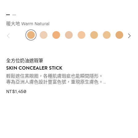
暖大地 Warm Natural
全方位奶油遮瑕筆
SKIN CONCEALER STICK
輕鬆遮住黑眼圈，各種肌膚瑕疵也能瞬間隱形。
專為亞洲人膚色設計豐富色號，重現原生膚色。
NT$1,450
獨創「小飛象遮瑕術」，只要5分鐘就可打造無瑕輕底妝。