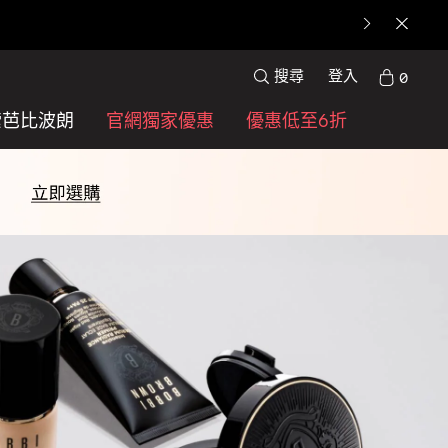
搜尋
登入
0
索芭比波朗
官網獨家優惠
優惠低至6折