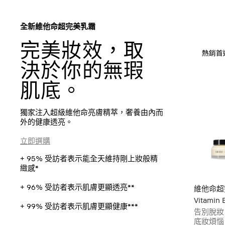
全新維他命超完美乳霜
完美妝效，取
決於你的無瑕
肌底。
獨家注入超級維他命亮膚精萃，奢養由內而
外的健康透亮。
立即選購
+ 95% 受訪者表示能全天維持剛上妝般精
緻感*
+ 96% 受訪者表示肌膚更顯透亮**
維他命超
Vitamin 
+ 99% 受訪者表示肌膚更顯健康***
告別脫妝
底妝煩