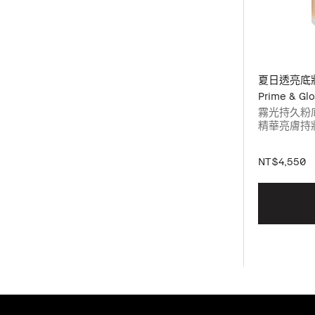
夏日透亮底
Prime & Gl
霧光持久粉底液
精華亮膚持妝乳
請選擇您的
NT$4,550
亮膚持妝乳
挑選色號。