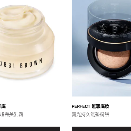
打底
PERFECT 無瑕底妝
超完美乳霜
霧光持久氣墊粉餅