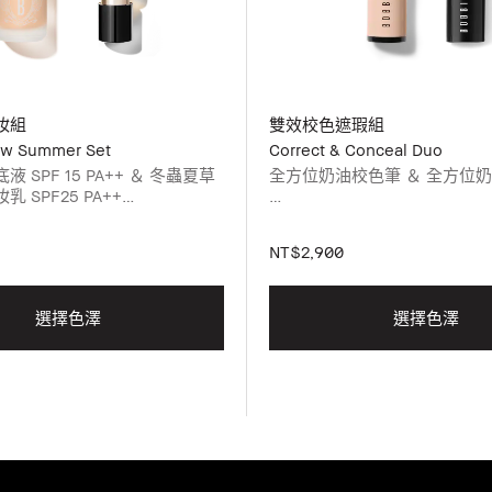
妝組
雙效校色遮瑕組
ow Summer Set
Correct & Conceal Duo
 SPF 15 PA++ ＆ 冬蟲夏草
全方位奶油校色筆 ＆ 全方位
 SPF25 PA++
請選擇您的全方位奶油校色筆
霧光持久粉底液與冬蟲夏草精華
遮瑕筆色號，並加入購物車。
NT$2,900
色號，並加入購物車。請於下方
色號。
選擇色澤
選擇色澤