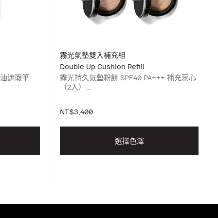
霧光氣墊雙入補充組
Double Up Cushion Refill
奶油遮瑕筆
霧光持久氣墊粉餅 SPF40 PA+++ 補充蕊心
（2入）
及全方位奶油
請於下方挑選
請選擇您霧光持久氣墊粉餅補充蕊心的色
NT$3,400
號，並加入購物車。請於下方挑選色號。
選擇色澤