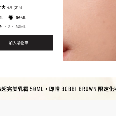
不脫妝浮粉OUT暗沉OUT 貼妝
4.9
(214)
前神霜 #粉底救星
ML
50ML
0
2
50ML
加入購物車