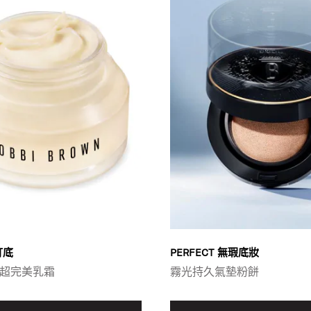
打底
PERFECT 無瑕底妝
超完美乳霜
霧光持久氣墊粉餅