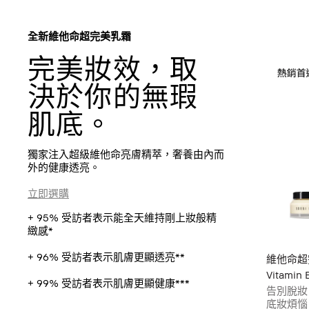
全新維他命超完美乳霜
完美妝效，取
決於你的無瑕
肌底。
獨家注入超級維他命亮膚精萃，奢養由內而
外的健康透亮。
立即選購
+ 95% 受訪者表示能全天維持剛上妝般精
緻感*
+ 96% 受訪者表示肌膚更顯透亮**
維他命超
Vitamin 
+ 99% 受訪者表示肌膚更顯健康***
告別脫妝
底妝煩