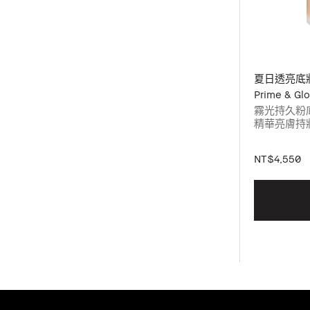
夏日透亮底
Prime & Gl
霧光持久粉底液
精華亮膚持妝乳
請選擇您的
NT$4,550
亮膚持妝乳
挑選色號。