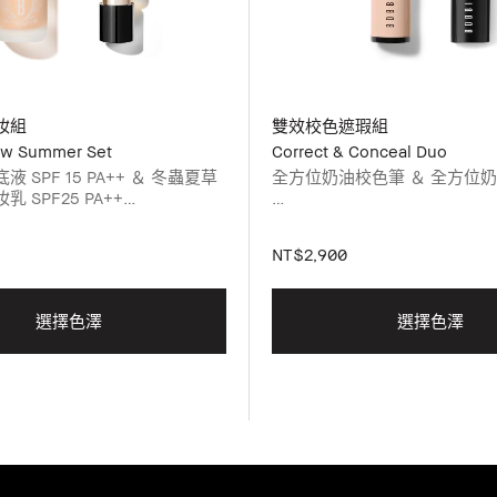
妝組
雙效校色遮瑕組
ow Summer Set
Correct & Conceal Duo
 SPF 15 PA++ ＆ 冬蟲夏草
全方位奶油校色筆 ＆ 全方位
 SPF25 PA++
請選擇您的全方位奶油校色筆
霧光持久粉底液與冬蟲夏草精華
遮瑕筆色號，並加入購物車。
NT$2,900
色號，並加入購物車。請於下方
色號。
選擇色澤
選擇色澤