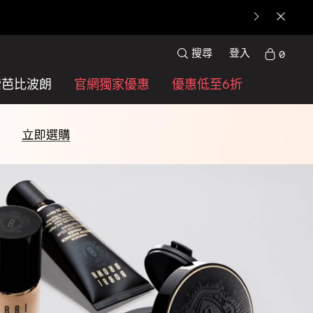
搜尋
登入
0
索芭比波朗
官網獨家優惠
優惠低至6折