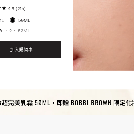
不脫妝浮粉OUT暗沉OUT 貼妝
4.9
(214)
前神霜 #粉底救星
ML
50ML
0
2
50ML
加入購物車