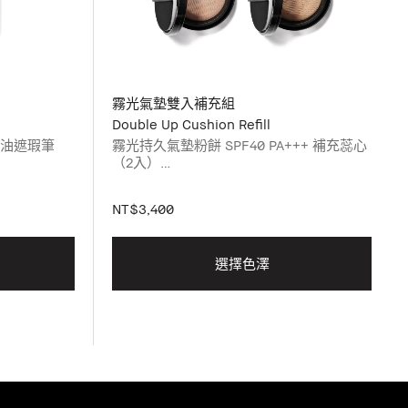
霧光氣墊雙入補充組
Double Up Cushion Refill
奶油遮瑕筆
霧光持久氣墊粉餅 SPF40 PA+++ 補充蕊心
（2入）
及全方位奶油
請於下方挑選
請選擇您霧光持久氣墊粉餅補充蕊心的色
NT$3,400
號，並加入購物車。請於下方挑選色號。
選擇色澤