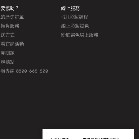
需要協助？
線上服務
我的歷史訂單
1對1彩妝課程
退換貨服務
線上彩妝試色
運送方式
粉底選色線上服務
查看官網活動
常見問題
搜尋櫃點
服專線 0800-668-800