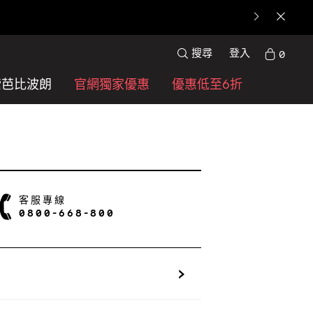
搜尋
登入
0
索芭比波朗
官網獨家優惠
優惠低至6折
客服專線
0800-668-800