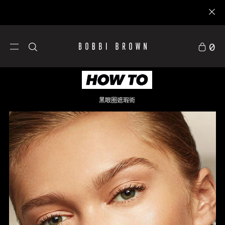
0
黑眼圈遮瑕術
保養
1對1彩妝課程預