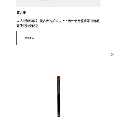
第六步
以沾取微煦眼影-復古玫瑰於眼皮上，另外使用煙燻電眼睫毛
膏使眼神更明亮
挑選產品