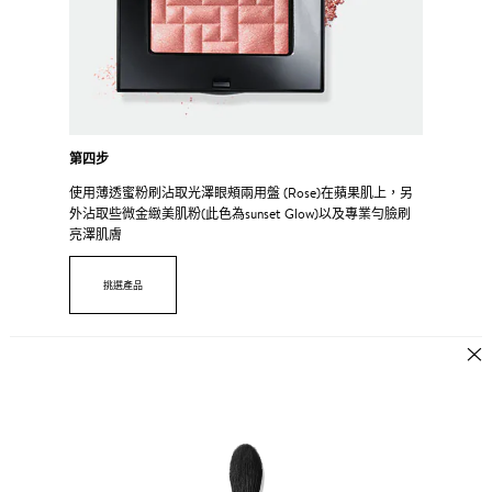
第四步
使用薄透蜜粉刷沾取光澤眼頰兩用盤 (Rose)在蘋果肌上，另
外沾取些微金緻美肌粉(此色為sunset Glow)以及專業勻臉刷
亮澤肌膚
挑選產品