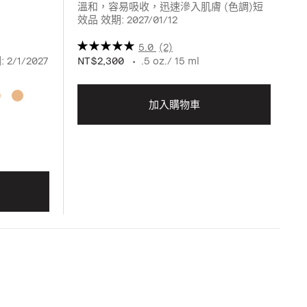
溫和，容易吸收，迅速滲入肌膚 (色調)短
效品 效期: 2027/01/12
5.0
(2)
2/1/2027
NT$2,300
.5 oz./ 15 ml
淺
加入購物車
N