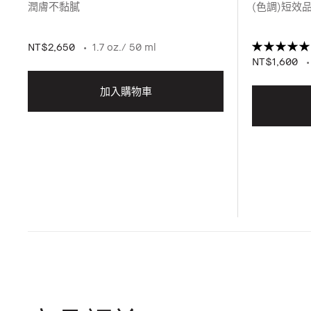
潤膚不黏膩
(色調)短效品 效
NT$2,650
1.7 oz./ 50 ml
NT$1,600
加入購物車