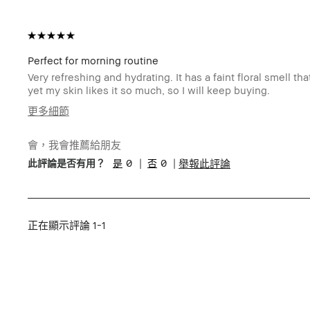
Perfect for morning routine
Very refreshing and hydrating. It has a faint floral smell 
yet my skin likes it so much, so I will keep buying.
更多細節
年齡
25-34
會，我會推薦給朋友
肌膚類型
中性/混和型肌膚
0
0
舉報此評論
此評論是否有用？
肌膚色調
適中
產品優點
立即效果, 簡單上手
我有得到此產品的免費試用品
否
正在顯示評論
1-1