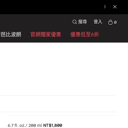
搜尋
登入
0
索芭比波朗
官網獨家優惠
優惠低至6折
6.7 fl. oz./ 200 ml
NT$1,800