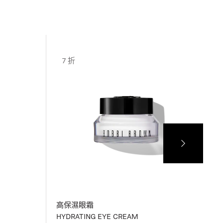
7 折
高保濕眼霜
HYDRATING EYE CREAM
C