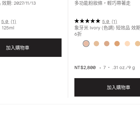
期: 2027/11/13
多功能粉妝條，輕巧帶著走
5.0
(1)
5.0
(1)
125ml
象牙米 Ivory (色調) 短效品 效期: 
6折
加入購物車
NT$2,800
7
.31 oz./9 g
加入購物車