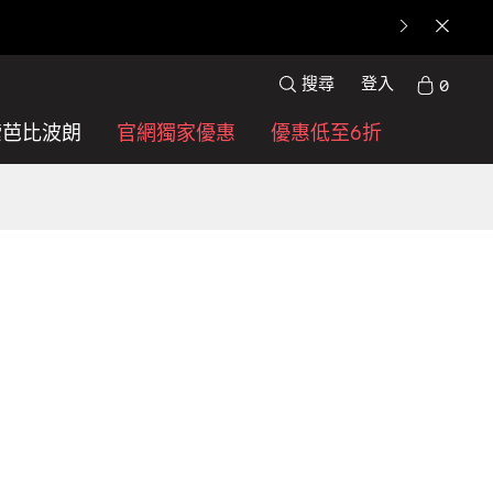
搜尋
登入
0
索芭比波朗
官網獨家優惠
優惠低至6折