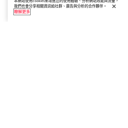
本網站使用cookies來增進您的使用體驗、分析網站效能與流量，
我們也會分享相關資訊給社群、廣告與分析的合作夥伴。
瞭解更多
加入購物車
輸入E-Mail，接收Bobbi Brown最新優惠資訊