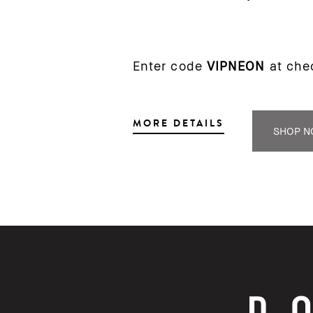
Enter code
VIPNEON
at che
MORE DETAILS
SHOP 