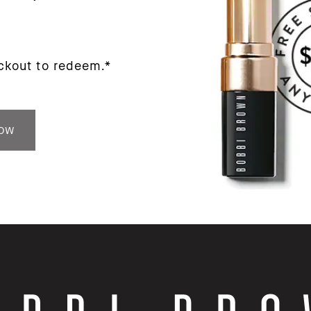
ckout to redeem.*
NOW