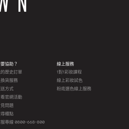
需要協助？
線上服務
我的歷史訂單
1對1彩妝課程
退換貨服務
線上彩妝試色
運送方式
粉底選色線上服務
查看官網活動
常見問題
搜尋櫃點
服專線 0800-668-800