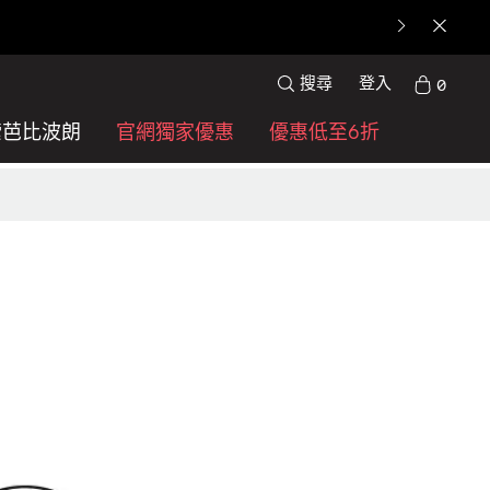
搜尋
登入
0
索芭比波朗
官網獨家優惠
優惠低至6折