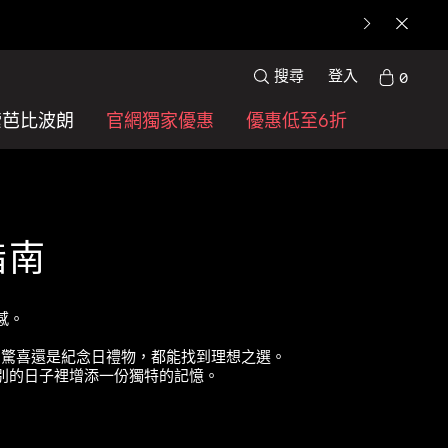
搜尋
登入
0
索芭比波朗
官網獨家優惠
優惠低至6折
指南
感。
。
日驚喜還是紀念日禮物，都能找到理想之選。
別的日子裡增添一份獨特的記憶。