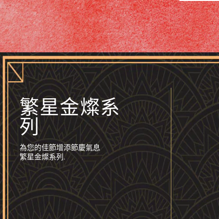
繁星金燦系
列
為您的佳節增添節慶氣息
繁星金燦系列
.