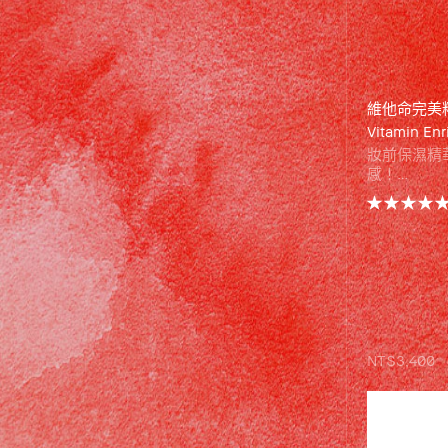
維他命完美
Vitamin En
妝前保濕精
感！
Bobbi B
合維他命C
亮膚色、淡
光澤。
一抹化水的
上妝打底，
肌或油肌，
「黑五限定
75折 。
立即
NT$3,400