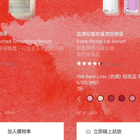
精華
晶鑽桂馥修護潤唇精華
riched Smoothing Serum
Extra Plump Lip Serum
華液推薦，打造全天水潤透亮妝
輕盈潤色 Q彈澎潤
唇的保養品
rown 維他命完美妝前精華液，融
透 Bright、亮 Light、嫩 Soft
5.0
(3)
4.5
(14)
與B3（菸鹼醯胺），有效保濕提
1秒撫平唇紋 全天嫩美唇
化暗沉與斑點，讓肌膚綻放自然
750 Bare Lilac (色調) 短效品
4/23/2027
輕盈質地，快速吸收不黏膩，為
7折
讓底妝更服貼、更持久。不論乾
都是妝前保濕精華的理想選擇！
優惠活動： 任選2件明星商品享
選購
」
30ml
NT$1,400
11
加入購物車
立即線上試妝