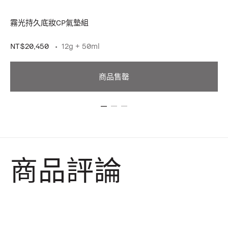
霧光持久底妝CP氣墊組
完
NT$20,450
12g + 50ml
NT
商品售罄
商品評論