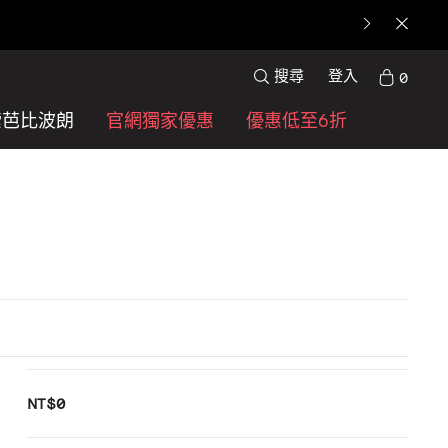
搜尋
登入
0
索芭比波朗
官網獨家優惠
優惠低至6折
NT$0