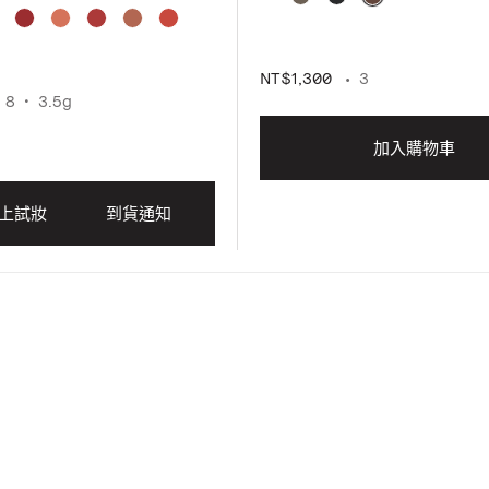
NT$1,300
3
8
3.5g
加入購物車
上試妝
到貨通知