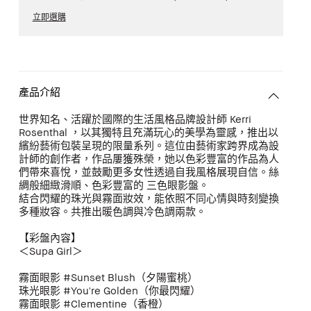
立即選購
產品介紹
世界知名、活躍於國際的生活風格品牌設計師 Kerri
Rosenthal ，以其獨特且充滿玩心的美學為靈感，推出以
繽紛藝術包裝呈現的限量系列。這位由藝術家跨界成為設
計師的創作者，作品屢獲殊榮，她以色彩豐富的作品為人
們帶來喜悅，並鼓勵更多女性透過自我風格展現自信。絲
綢般細緻滑順、色彩豐富的 三色眼影盤。
結合閃耀的珠光與霧面妝效，能依照不同心情與時刻變換
多種妝容。共推出暖色調與冷色調兩款。
【彩盤內容】
＜Supa Girl＞
霧面眼影 #Sunset Blush（夕陽蜜桃）
珠光眼影 #You're Golden（你最閃耀）
霧面眼影 #Clementine（香橙）