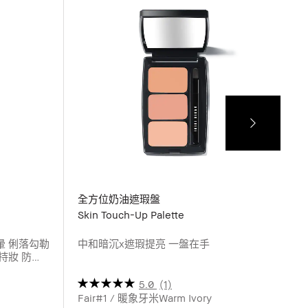
全方位奶油遮瑕盤
Skin Touch-Up Palette
V
久抗暈 俐落勾勒
中和暗沉x遮瑕提亮 一盤在手
持妝 防
顯色粒子 輕
風格奶油滑
5.0
(1)
Fair#1 / 暖象牙米Warm Ivory
N