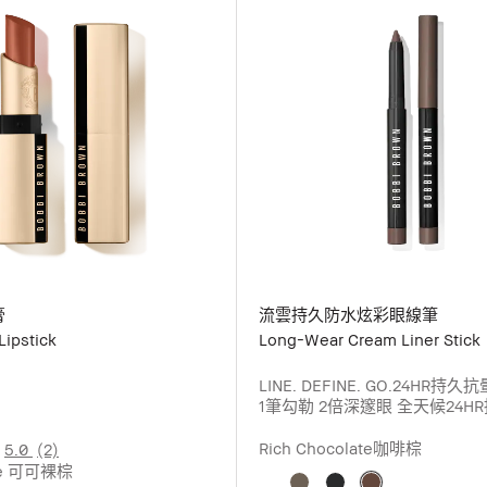
膏
流雲持久防水炫彩眼線筆
Lipstick
Long-Wear Cream Liner Stick
LINE. DEFINE. GO.24HR持
1筆勾勒 2倍深邃眼 全天候24HR
水、抗汗、抗暈染 添加 高密度
鬆駕馭濃淡眼線 完美掌握不同
Rich Chocolate咖啡棕
5.0
(2)
順質地 絲柔筆觸 1筆輕鬆完妝
ide 可可裸棕