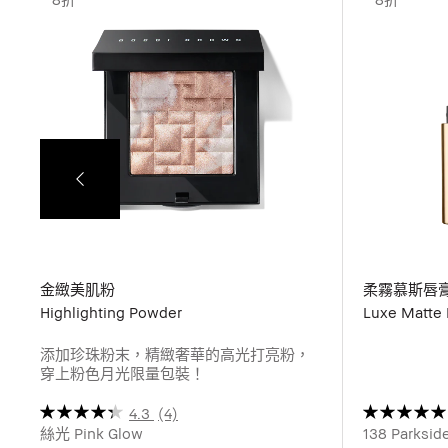
金緻美肌粉
柔霧慕斯唇
Highlighting Powder
Luxe Matte 
添加珍珠粉末，精緻奢華的高光打亮粉，
穿上粉色月光限量包裝！
4.3
(4)
絲光 Pink Glow
138 Parks