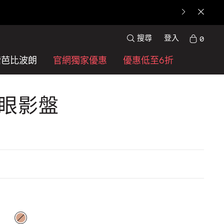
搜尋
登入
0
索芭比波朗
官網獨家優惠
優惠低至6折
3色眼影盤