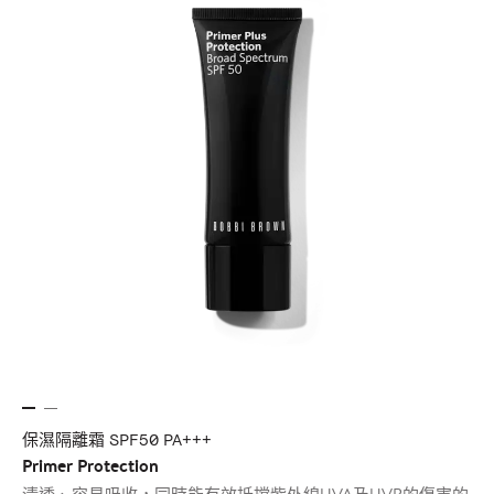
保濕隔離霜 SPF50 PA+++
Primer Protection