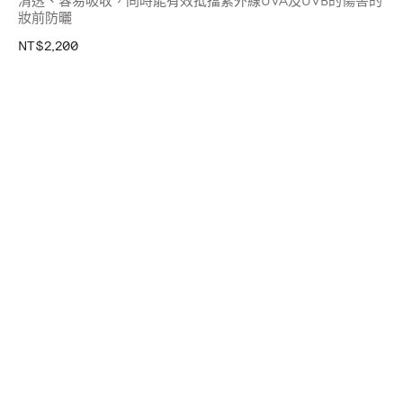
清透、容易吸收，同時能有效抵擋紫外線UVA及UVB的傷害的
妝前防曬
NT$2,200