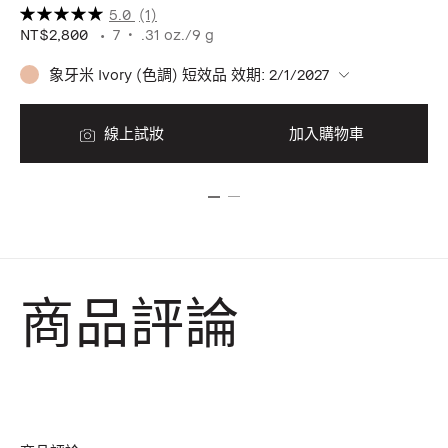
5.0
(1)
NT$2,800
7
.31 oz./9 g
NT
象牙米 Ivory (色調) 短效品 效期: 2/1/2027
線上試妝
加入購物車
商品評論